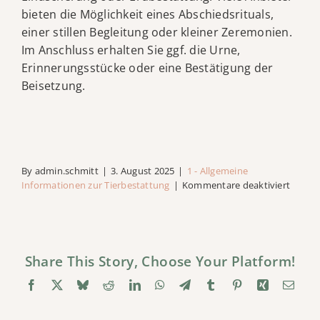
bieten die Möglichkeit eines Abschiedsrituals,
einer stillen Begleitung oder kleiner Zeremonien.
Kontakt
Im Anschluss erhalten Sie ggf. die Urne,
Erinnerungsstücke oder eine Bestätigung der
Beisetzung.
By
admin.schmitt
|
3. August 2025
|
1 - Allgemeine
für
Informationen zur Tierbestattung
|
Kommentare deaktiviert
Wie
läuft
eine
Tierbe
ab?
Share This Story, Choose Your Platform!
Facebook
X
Bluesky
Reddit
LinkedIn
WhatsApp
Telegram
Tumblr
Pinterest
Xing
Emai