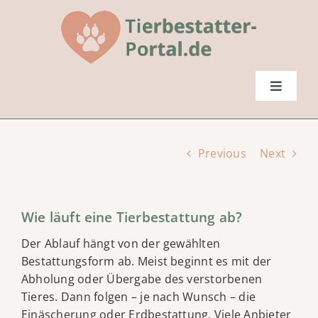
Skip
to
content
Toggle
Navigat
Startseite
Previous
Next
Tierbestatter finden
Wie läuft eine Tierbestattung ab?
FAQs
Der Ablauf hängt von der gewählten
Bestattungsform ab. Meist beginnt es mit der
Ratgeber
Abholung oder Übergabe des verstorbenen
Tieres. Dann folgen – je nach Wunsch – die
Mitglied werden
Einäscherung oder Erdbestattung. Viele Anbieter