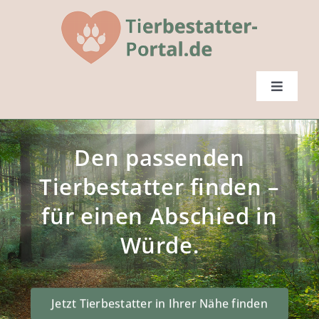
Skip
to
content
Toggle
Navigat
Startseite
Den passenden
Tierbestatter finden
Tierbestatter finden –
für einen Abschied in
FAQs
Würde.
Ratgeber
Jetzt Tierbestatter in Ihrer Nähe finden
Mitglied werden