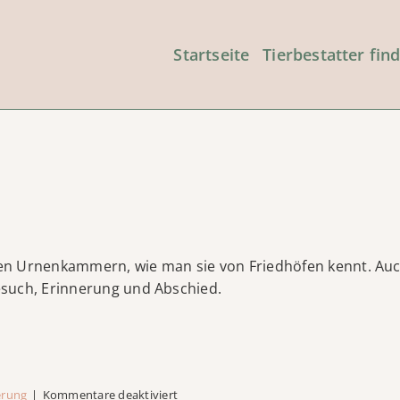
Startseite
Tierbestatter fin
n Urnenkammern, wie man sie von Friedhöfen kennt. Auch 
Besuch, Erinnerung und Abschied.
für
erung
|
Kommentare deaktiviert