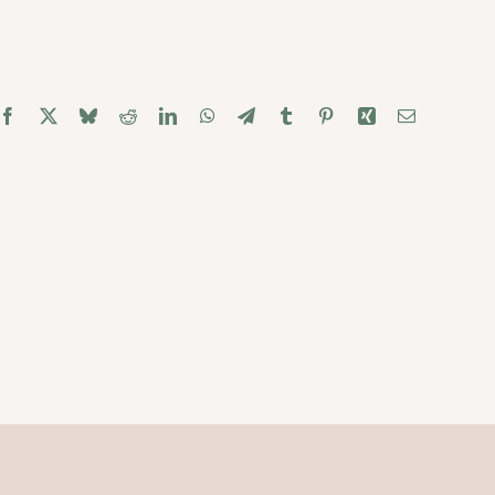
Facebook
X
Bluesky
Reddit
LinkedIn
WhatsApp
Telegram
Tumblr
Pinterest
Xing
Email